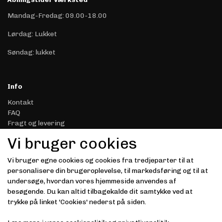
Mandag-Fredag: 09.00-18.00
Lørdag: Lukket
Søndag: lukket
Info
Kontakt
FAQ
Fragt og levering
Retur & Reklamation
Vi bruger cookies
Handelsbetingelser
Datasikkerhed & Privatliv
Vi bruger egne cookies og cookies fra tredjeparter til at
Gavekort
personalisere din brugeroplevelse, til markedsføring og til at
Om Driver.dk
undersøge, hvordan vores hjemmeside anvendes af
Kunde login
besøgende. Du kan altid tilbagekalde dit samtykke ved at
trykke på linket 'Cookies' nederst på siden.
Modtag vores nyhedsbrev via e-mail