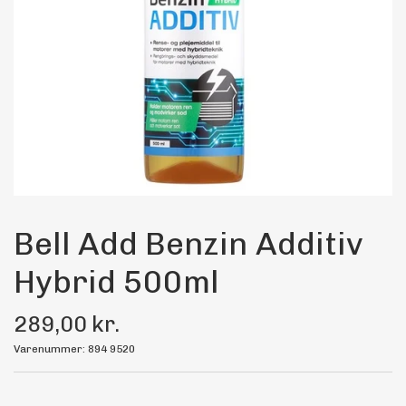
Maling
Bilstereo
Transport Udstyr
Olie
Kemi
Bell Add Benzin Additiv
Hybrid 500ml
Dæk & Fælge
289,00 kr.
Varenummer: 894 9520