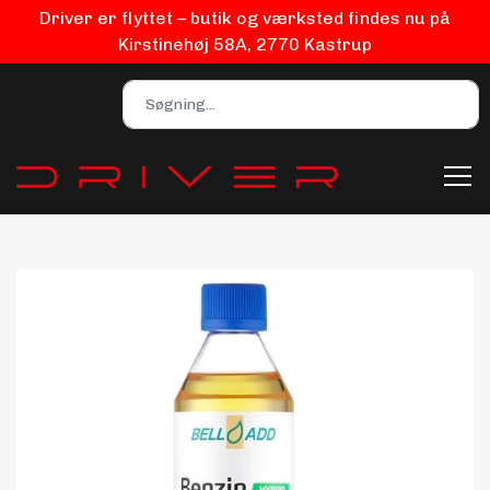
Driver er flyttet – butik og værksted findes nu på
Kirstinehøj 58A, 2770 Kastrup
Bilpleje
Biludstyr
EV Udstyr