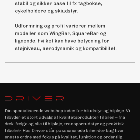
stabil og sikker base til fx tagbokse,
cykelholdere og skiudstyr.
Udformning og profil varierer mellem
modeller som WingBar, SquareBar og
lignende, hvilket kan have betydning for
støjniveau, aerodynamik og kompatibilitet.
Din specialiserede webshop inden for biludstyr og bilpleje. Vi
tilbyder et stort udvalg af kvalitetsprodukter til bilen – fra
dæk, fælge og olie til bilpleje, transportudstyr og praktisk
tilbehør. Hos Driver står passionerede bilnørder bag hver
eneste ordre med fokus på kvalitet, funktion og ordentlig