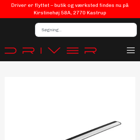
Driver er flyttet – butik og værksted findes nu på
Kirstinehøj 58A, 2770 Kastrup
Bilpleje
Biludstyr
EV Udstyr