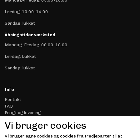
Mandag-Fredag: 09.00-18.00
Lørdag: 10.00-14.00
Søndag: lukket
Åbningstider værksted
Mandag-Fredag: 09.00-18.00
Lørdag: Lukket
Søndag: lukket
Info
Kontakt
FAQ
Fragt og levering
Retur & Reklamation
Vi bruger cookies
Handelsbetingelser
Datasikkerhed & Privatliv
Vi bruger egne cookies og cookies fra tredjeparter til at
Gavekort