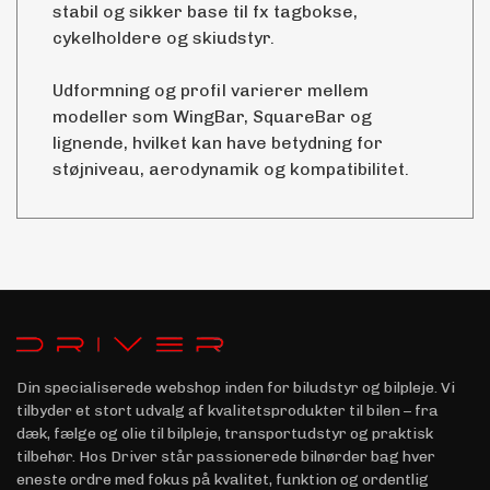
stabil og sikker base til fx tagbokse,
cykelholdere og skiudstyr.
Udformning og profil varierer mellem
modeller som WingBar, SquareBar og
lignende, hvilket kan have betydning for
støjniveau, aerodynamik og kompatibilitet.
Din specialiserede webshop inden for biludstyr og bilpleje. Vi
tilbyder et stort udvalg af kvalitetsprodukter til bilen – fra
dæk, fælge og olie til bilpleje, transportudstyr og praktisk
tilbehør. Hos Driver står passionerede bilnørder bag hver
eneste ordre med fokus på kvalitet, funktion og ordentlig