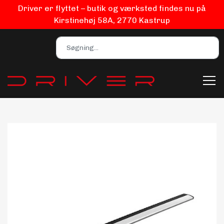
Driver er flyttet – butik og værksted findes nu på
Kirstinehøj 58A, 2770 Kastrup
Bilpleje
Biludstyr
EV Udstyr