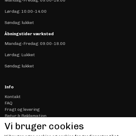
Mandag-Fredag: 09.00-18.00
Lørdag: 10.00-14.00
Søndag: lukket
Åbningstider værksted
Mandag-Fredag: 09.00-18.00
Lørdag: Lukket
Søndag: lukket
Info
Kontakt
FAQ
Fragt og levering
Retur & Reklamation
Handelsbetingelser
Vi bruger cookies
Datasikkerhed & Privatliv
Gavekort