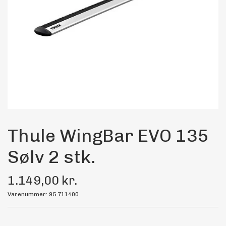
Maling
Bilstereo
Transport Udstyr
Olie
Kemi
Thule WingBar EVO 135
Sølv 2 stk.
Dæk & Fælge
1.149,00 kr.
Varenummer: 95 711400