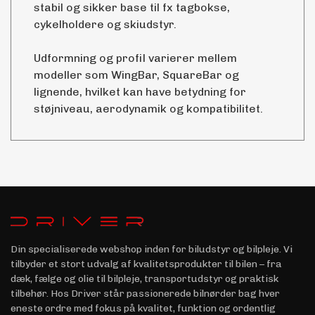
stabil og sikker base til fx tagbokse,
cykelholdere og skiudstyr.
Udformning og profil varierer mellem
modeller som WingBar, SquareBar og
lignende, hvilket kan have betydning for
støjniveau, aerodynamik og kompatibilitet.
Din specialiserede webshop inden for biludstyr og bilpleje. Vi
tilbyder et stort udvalg af kvalitetsprodukter til bilen – fra
dæk, fælge og olie til bilpleje, transportudstyr og praktisk
tilbehør. Hos Driver står passionerede bilnørder bag hver
eneste ordre med fokus på kvalitet, funktion og ordentlig