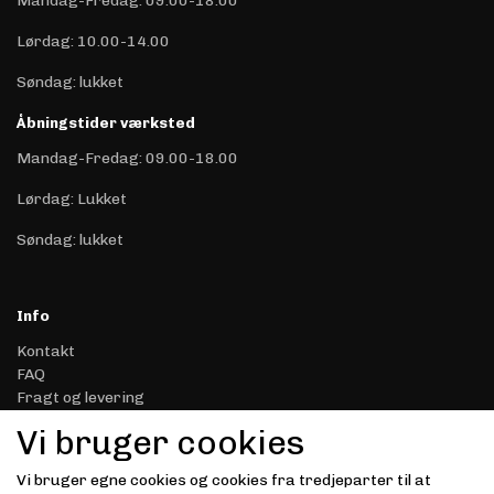
Mandag-Fredag: 09.00-18.00
Lørdag: 10.00-14.00
Søndag: lukket
Åbningstider værksted
Mandag-Fredag: 09.00-18.00
Lørdag: Lukket
Søndag: lukket
Info
Kontakt
FAQ
Fragt og levering
Retur & Reklamation
Vi bruger cookies
Handelsbetingelser
Datasikkerhed & Privatliv
Vi bruger egne cookies og cookies fra tredjeparter til at
Gavekort