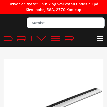
Driver er flyttet – butik og værksted findes nu på
Kirstinehøj 58A, 2770 Kastrup
Bilpleje
Biludstyr
EV Udstyr