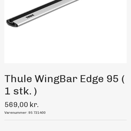
Maling
Bilstereo
Transport Udstyr
Olie
Kemi
Thule WingBar Edge 95 (
1 stk. )
Dæk & Fælge
569,00 kr.
Varenummer: 95 721400