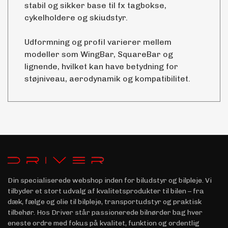
stabil og sikker base til fx tagbokse,
cykelholdere og skiudstyr.
Udformning og profil varierer mellem
modeller som WingBar, SquareBar og
lignende, hvilket kan have betydning for
støjniveau, aerodynamik og kompatibilitet.
Din specialiserede webshop inden for biludstyr og bilpleje. Vi
tilbyder et stort udvalg af kvalitetsprodukter til bilen – fra
dæk, fælge og olie til bilpleje, transportudstyr og praktisk
tilbehør. Hos Driver står passionerede bilnørder bag hver
eneste ordre med fokus på kvalitet, funktion og ordentlig