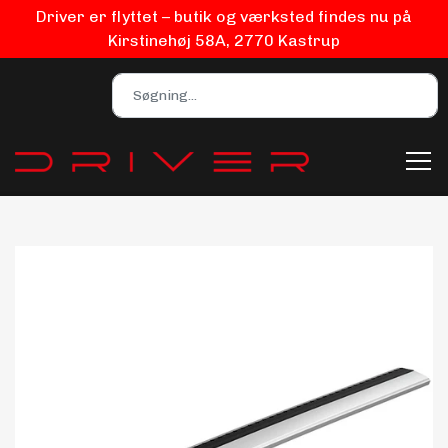
Driver er flyttet – butik og værksted findes nu på
Kirstinehøj 58A, 2770 Kastrup
Bilpleje
Biludstyr
EV Udstyr