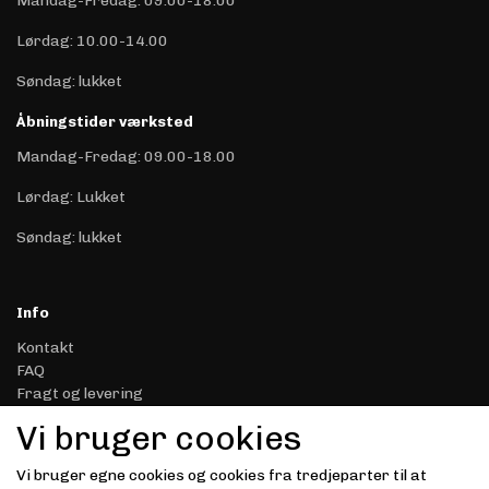
Mandag-Fredag: 09.00-18.00
Lørdag: 10.00-14.00
Søndag: lukket
Åbningstider værksted
Mandag-Fredag: 09.00-18.00
Lørdag: Lukket
Søndag: lukket
Info
Kontakt
FAQ
Fragt og levering
Retur & Reklamation
Vi bruger cookies
Handelsbetingelser
Datasikkerhed & Privatliv
Vi bruger egne cookies og cookies fra tredjeparter til at
Gavekort