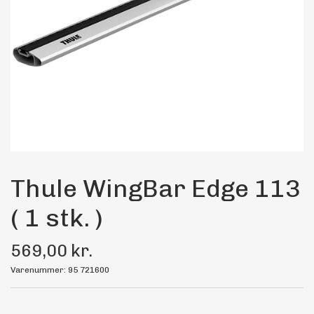
Maling
Bilstereo
Transport Udstyr
Olie
Kemi
Thule WingBar Edge 113
( 1 stk. )
Dæk & Fælge
569,00 kr.
Varenummer: 95 721600