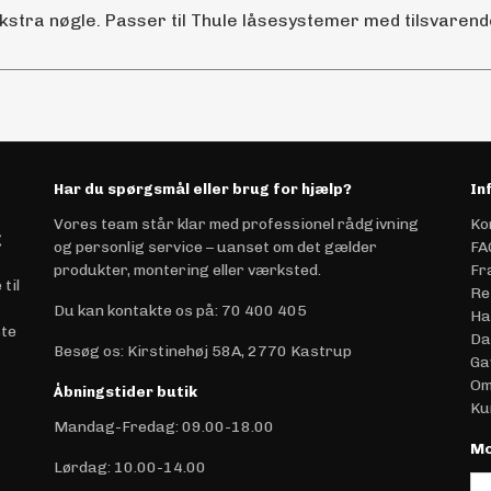
kstra nøgle. Passer til Thule låsesystemer med tilsvaren
Har du spørgsmål eller brug for hjælp?
In
Vores team står klar med professionel rådgivning
Ko
g
og personlig service – uanset om det gælder
FA
produkter, montering eller værksted.
Fr
til
Re
Du kan kontakte os på
:
70 400 405
Ha
ste
Da
Besøg os: Kirstinehøj 58A, 2770 Kastrup
Ga
Om
Åbningstider butik
Ku
Mandag-Fredag: 09.00-18.00
Mo
Lørdag: 10.00-14.00