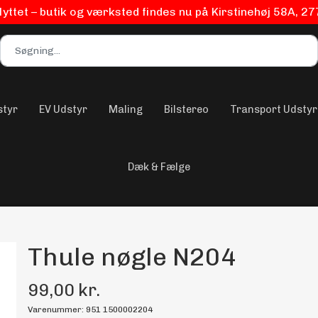
flyttet – butik og værksted findes nu på Kirstinehøj 58A, 2
styr
EV Udstyr
Maling
Bilstereo
Transport Udstyr
Dæk & Fælge
Thule nøgle N204
99,00 kr.
Varenummer: 951 1500002204