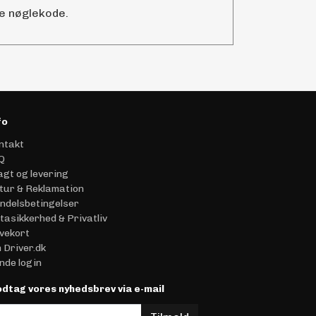
de nøglekode.
fo
ntakt
Q
agt og levering
tur & Reklamation
ndelsbetingelser
tasikkerhed & Privatliv
vekort
 Driver.dk
nde login
dtag vores nyhedsbrev via e-mail