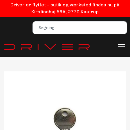
Driver er flyttet – butik og værksted findes nu på
Kirstinehøj 58A, 2770 Kastrup
Bilpleje
Biludstyr
EV Udstyr