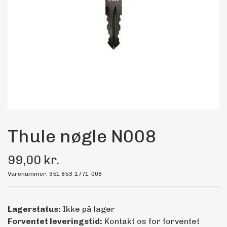
Maling
Bilstereo
Transport Udstyr
Olie
Kemi
Thule nøgle N008
99,00 kr.
Dæk & Fælge
Varenummer: 951 853-1771-008
Lagerstatus:
Ikke på lager
Forventet leveringstid:
Kontakt os for forventet