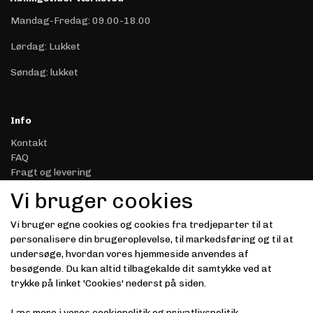
Mandag-Fredag: 09.00-18.00
Lørdag: Lukket
Søndag: lukket
Info
Kontakt
FAQ
Fragt og levering
Retur & Reklamation
Vi bruger cookies
Handelsbetingelser
Datasikkerhed & Privatliv
Vi bruger egne cookies og cookies fra tredjeparter til at
Gavekort
personalisere din brugeroplevelse, til markedsføring og til at
Om Driver.dk
undersøge, hvordan vores hjemmeside anvendes af
Kunde login
besøgende. Du kan altid tilbagekalde dit samtykke ved at
trykke på linket 'Cookies' nederst på siden.
Modtag vores nyhedsbrev via e-mail
Læs mere i vores
cookiepolitik
og
privatlivspolitik