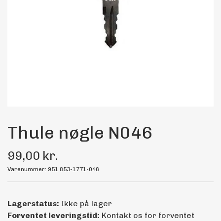
Maling
Bilstereo
Transport Udstyr
Olie
Kemi
Thule nøgle N046
99,00 kr.
Dæk & Fælge
Varenummer: 951 853-1771-046
Lagerstatus:
Ikke på lager
Forventet leveringstid:
Kontakt os for forventet