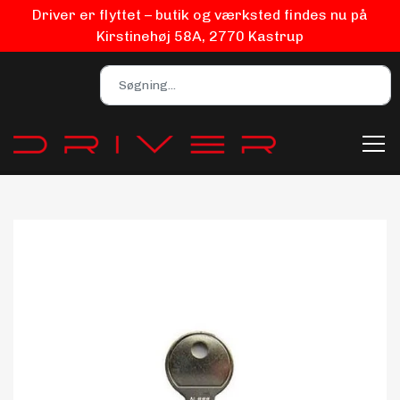
Driver er flyttet – butik og værksted findes nu på
Kirstinehøj 58A, 2770 Kastrup
Bilpleje
Biludstyr
EV Udstyr