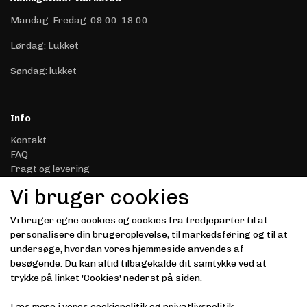
Mandag-Fredag: 09.00-18.00
Lørdag: Lukket
Søndag: lukket
Info
Kontakt
FAQ
Fragt og levering
Retur & Reklamation
Vi bruger cookies
Handelsbetingelser
Datasikkerhed & Privatliv
Vi bruger egne cookies og cookies fra tredjeparter til at
Gavekort
personalisere din brugeroplevelse, til markedsføring og til at
Om Driver.dk
undersøge, hvordan vores hjemmeside anvendes af
Kunde login
besøgende. Du kan altid tilbagekalde dit samtykke ved at
trykke på linket 'Cookies' nederst på siden.
Modtag vores nyhedsbrev via e-mail
Læs mere i vores
cookiepolitik
og
privatlivspolitik