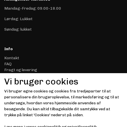
Mandag-Fredag: 09.00-18.00
Lørdag: Lukket
Søndag: lukket
Info
Kontakt
FAQ
Fragt og levering
Retur & Reklamation
Vi bruger cookies
Handelsbetingelser
Datasikkerhed & Privatliv
Vi bruger egne cookies og cookies fra tredjeparter til at
Gavekort
personalisere din brugeroplevelse, til markedsføring og til at
Om Driver.dk
undersøge, hvordan vores hjemmeside anvendes af
Kunde login
besøgende. Du kan altid tilbagekalde dit samtykke ved at
trykke på linket 'Cookies' nederst på siden.
Modtag vores nyhedsbrev via e-mail
Læs mere i vores
cookiepolitik
og
privatlivspolitik