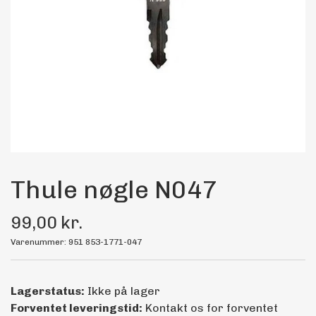
Maling
Bilstereo
Transport Udstyr
Olie
Kemi
Thule nøgle N047
99,00 kr.
Dæk & Fælge
Varenummer: 951 853-1771-047
Lagerstatus:
Ikke på lager
Forventet leveringstid:
Kontakt os for forventet