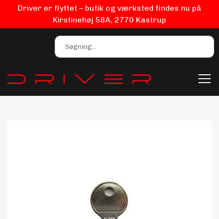
Driver er flyttet – butik og værksted findes nu på
Kirstinehøj 58A, 2770 Kastrup
Bilpleje
Biludstyr
EV Udstyr