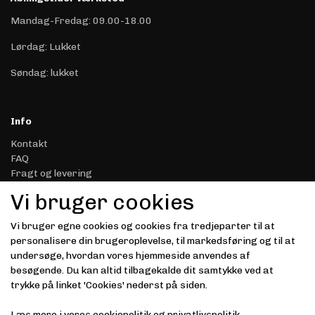
Mandag-Fredag: 09.00-18.00
Lørdag: Lukket
Søndag: lukket
Info
Kontakt
FAQ
Fragt og levering
Retur & Reklamation
Vi bruger cookies
Handelsbetingelser
Datasikkerhed & Privatliv
Vi bruger egne cookies og cookies fra tredjeparter til at
Gavekort
personalisere din brugeroplevelse, til markedsføring og til at
Om Driver.dk
undersøge, hvordan vores hjemmeside anvendes af
Kunde login
besøgende. Du kan altid tilbagekalde dit samtykke ved at
trykke på linket 'Cookies' nederst på siden.
Modtag vores nyhedsbrev via e-mail
Læs mere i vores
cookiepolitik
og
privatlivspolitik