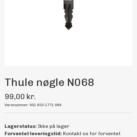
Maling
Bilstereo
Transport Udstyr
Olie
Kemi
Thule nøgle N068
99,00 kr.
Dæk & Fælge
Varenummer: 951 853-1771-068
Lagerstatus:
Ikke på lager
Forventet leveringstid:
Kontakt os for forventet