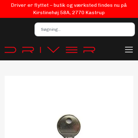
Driver er flyttet – butik og værksted findes nu på
Kirstinehøj 58A, 2770 Kastrup
Bilpleje
Biludstyr
EV Udstyr