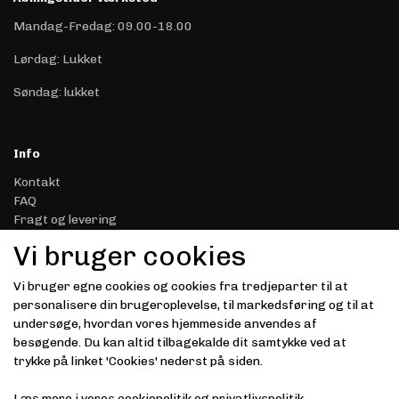
Mandag-Fredag: 09.00-18.00
Lørdag: Lukket
Søndag: lukket
Info
Kontakt
FAQ
Fragt og levering
Retur & Reklamation
Vi bruger cookies
Handelsbetingelser
Datasikkerhed & Privatliv
Vi bruger egne cookies og cookies fra tredjeparter til at
Gavekort
personalisere din brugeroplevelse, til markedsføring og til at
Om Driver.dk
undersøge, hvordan vores hjemmeside anvendes af
Kunde login
besøgende. Du kan altid tilbagekalde dit samtykke ved at
trykke på linket 'Cookies' nederst på siden.
Modtag vores nyhedsbrev via e-mail
Læs mere i vores
cookiepolitik
og
privatlivspolitik