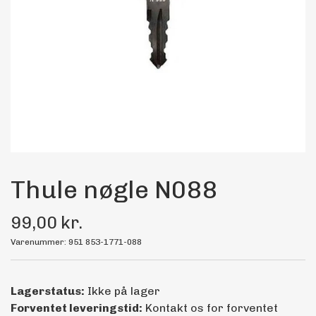
Maling
Bilstereo
Transport Udstyr
Olie
Kemi
Thule nøgle N088
99,00 kr.
Dæk & Fælge
Varenummer: 951 853-1771-088
Lagerstatus:
Ikke på lager
Forventet leveringstid:
Kontakt os for forventet