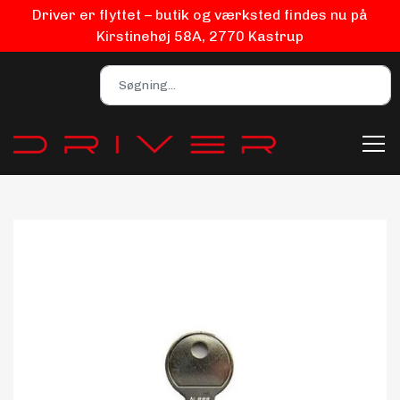
Driver er flyttet – butik og værksted findes nu på
Kirstinehøj 58A, 2770 Kastrup
Bilpleje
Biludstyr
EV Udstyr