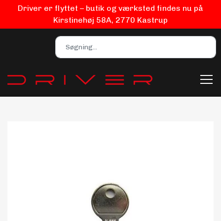
Driver er flyttet – butik og værksted findes nu på
Kirstinehøj 58A, 2770 Kastrup
Bilpleje
Biludstyr
EV Udstyr