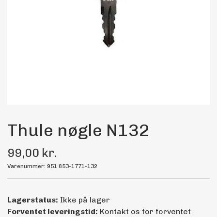
Maling
Bilstereo
Transport Udstyr
Olie
Kemi
Thule nøgle N132
99,00 kr.
Dæk & Fælge
Varenummer: 951 853-1771-132
Lagerstatus:
Ikke på lager
Forventet leveringstid:
Kontakt os for forventet