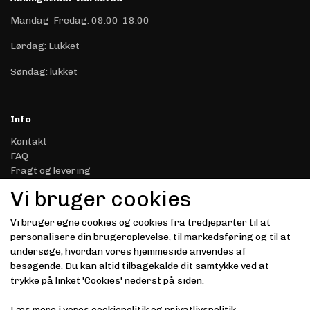
Mandag-Fredag: 09.00-18.00
Lørdag: Lukket
Søndag: lukket
Info
Kontakt
FAQ
Fragt og levering
Retur & Reklamation
Vi bruger cookies
Handelsbetingelser
Datasikkerhed & Privatliv
Vi bruger egne cookies og cookies fra tredjeparter til at
Gavekort
personalisere din brugeroplevelse, til markedsføring og til at
Om Driver.dk
undersøge, hvordan vores hjemmeside anvendes af
Kunde login
besøgende. Du kan altid tilbagekalde dit samtykke ved at
trykke på linket 'Cookies' nederst på siden.
Modtag vores nyhedsbrev via e-mail
Læs mere i vores
cookiepolitik
og
privatlivspolitik