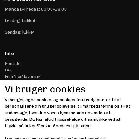
Mandag-Fredag: 09.00-18.00
Lørdag: Lukket
Søndag: lukket
Info
Kontakt
FAQ
Fragt og levering
Retur & Reklamation
Vi bruger cookies
Handelsbetingelser
Datasikkerhed & Privatliv
Vi bruger egne cookies og cookies fra tredjeparter til at
Gavekort
personalisere din brugeroplevelse, til markedsføring og til at
Om Driver.dk
undersøge, hvordan vores hjemmeside anvendes af
Kunde login
besøgende. Du kan altid tilbagekalde dit samtykke ved at
trykke på linket 'Cookies' nederst på siden.
Modtag vores nyhedsbrev via e-mail
Læs mere i vores
cookiepolitik
og
privatlivspolitik