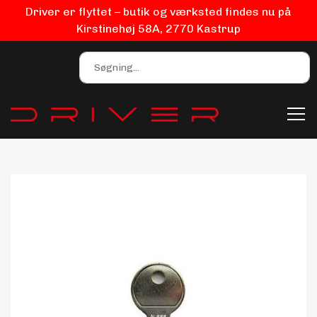
Driver er flyttet – butik og værksted findes nu på
Kirstinehøj 58A, 2770 Kastrup
Bilpleje
Biludstyr
EV Udstyr