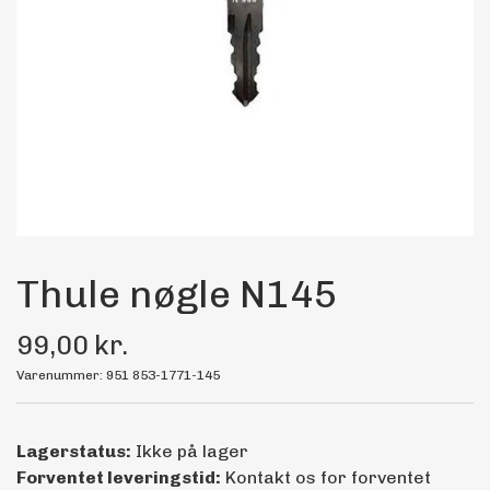
Maling
Bilstereo
Transport Udstyr
Olie
Kemi
Thule nøgle N145
99,00 kr.
Dæk & Fælge
Varenummer: 951 853-1771-145
Lagerstatus:
Ikke på lager
Forventet leveringstid:
Kontakt os for forventet