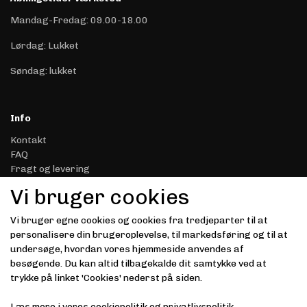
Mandag-Fredag: 09.00-18.00
Lørdag: Lukket
Søndag: lukket
Info
Kontakt
FAQ
Fragt og levering
Retur & Reklamation
Vi bruger cookies
Handelsbetingelser
Datasikkerhed & Privatliv
Vi bruger egne cookies og cookies fra tredjeparter til at
Gavekort
personalisere din brugeroplevelse, til markedsføring og til at
Om Driver.dk
undersøge, hvordan vores hjemmeside anvendes af
Kunde login
besøgende. Du kan altid tilbagekalde dit samtykke ved at
trykke på linket 'Cookies' nederst på siden.
Modtag vores nyhedsbrev via e-mail
Læs mere i vores
cookiepolitik
og
privatlivspolitik