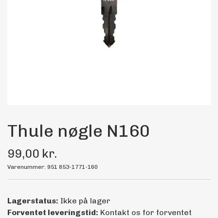
Maling
Bilstereo
Transport Udstyr
Olie
Kemi
Thule nøgle N160
99,00 kr.
Dæk & Fælge
Varenummer: 951 853-1771-160
Lagerstatus:
Ikke på lager
Forventet leveringstid:
Kontakt os for forventet