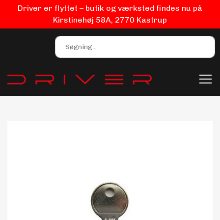
Driver er flyttet – butik og værksted findes nu på
Kirstinehøj 58A, 2770 Kastrup
Bilpleje
Biludstyr
EV Udstyr