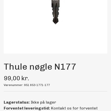
Maling
Bilstereo
Transport Udstyr
Olie
Kemi
Thule nøgle N177
99,00 kr.
Dæk & Fælge
Varenummer: 951 853-1771-177
Lagerstatus:
Ikke på lager
Forventet leveringstid:
Kontakt os for forventet