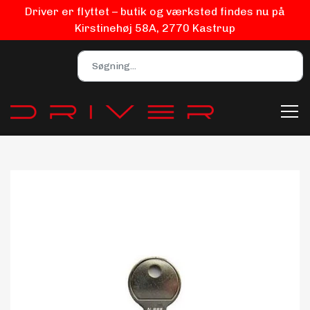
Driver er flyttet – butik og værksted findes nu på
Kirstinehøj 58A, 2770 Kastrup
Bilpleje
Biludstyr
EV Udstyr