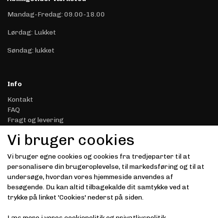
Mandag-Fredag: 09.00-18.00
Lørdag: Lukket
Søndag: lukket
Info
Kontakt
FAQ
Fragt og levering
Retur & Reklamation
Vi bruger cookies
Handelsbetingelser
Datasikkerhed & Privatliv
Vi bruger egne cookies og cookies fra tredjeparter til at
Gavekort
personalisere din brugeroplevelse, til markedsføring og til at
Om Driver.dk
undersøge, hvordan vores hjemmeside anvendes af
Kunde login
besøgende. Du kan altid tilbagekalde dit samtykke ved at
trykke på linket 'Cookies' nederst på siden.
Modtag vores nyhedsbrev via e-mail
Læs mere i vores
cookiepolitik
og
privatlivspolitik