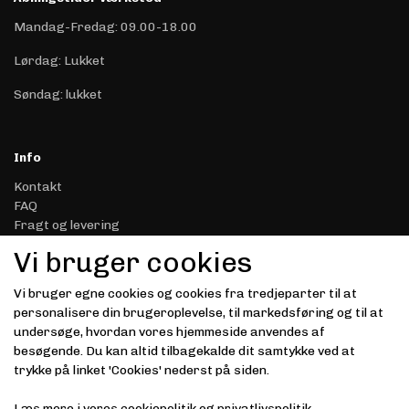
Mandag-Fredag: 09.00-18.00
Lørdag: Lukket
Søndag: lukket
Info
Kontakt
FAQ
Fragt og levering
Retur & Reklamation
Vi bruger cookies
Handelsbetingelser
Datasikkerhed & Privatliv
Vi bruger egne cookies og cookies fra tredjeparter til at
Gavekort
personalisere din brugeroplevelse, til markedsføring og til at
Om Driver.dk
undersøge, hvordan vores hjemmeside anvendes af
Kunde login
besøgende. Du kan altid tilbagekalde dit samtykke ved at
trykke på linket 'Cookies' nederst på siden.
Modtag vores nyhedsbrev via e-mail
Læs mere i vores
cookiepolitik
og
privatlivspolitik