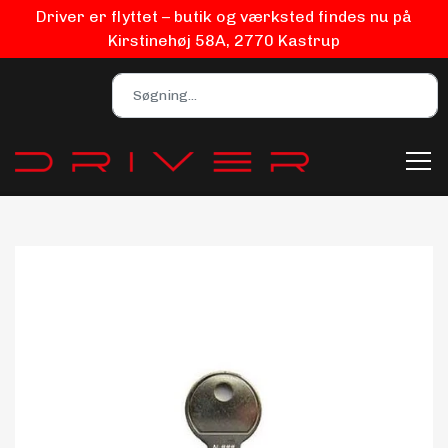
Driver er flyttet – butik og værksted findes nu på
Kirstinehøj 58A, 2770 Kastrup
Bilpleje
Biludstyr
EV Udstyr