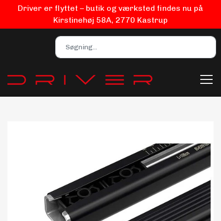
Driver er flyttet – butik og værksted findes nu på
Kirstinehøj 58A, 2770 Kastrup
Bilpleje
Biludstyr
EV Udstyr