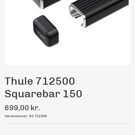
Maling
Bilstereo
Transport Udstyr
Olie
Kemi
Thule 712500
Squarebar 150
Dæk & Fælge
699,00 kr.
Varenummer: 95 712500