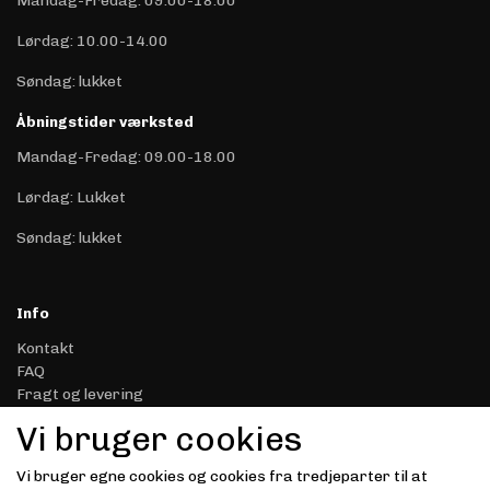
Mandag-Fredag: 09.00-18.00
Lørdag: 10.00-14.00
Søndag: lukket
Åbningstider værksted
Mandag-Fredag: 09.00-18.00
Lørdag: Lukket
Søndag: lukket
Info
Kontakt
FAQ
Fragt og levering
Retur & Reklamation
Vi bruger cookies
Handelsbetingelser
Datasikkerhed & Privatliv
Vi bruger egne cookies og cookies fra tredjeparter til at
Gavekort