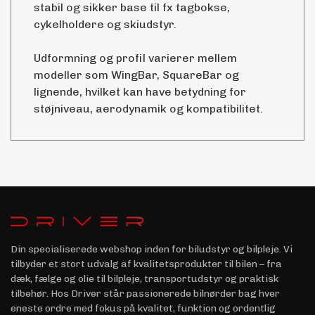
stabil og sikker base til fx tagbokse,
cykelholdere og skiudstyr.
Udformning og profil varierer mellem
modeller som WingBar, SquareBar og
lignende, hvilket kan have betydning for
støjniveau, aerodynamik og kompatibilitet.
Din specialiserede webshop inden for biludstyr og bilpleje. Vi
tilbyder et stort udvalg af kvalitetsprodukter til bilen – fra
dæk, fælge og olie til bilpleje, transportudstyr og praktisk
tilbehør. Hos Driver står passionerede bilnørder bag hver
eneste ordre med fokus på kvalitet, funktion og ordentlig