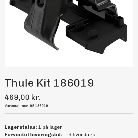
Maling
Bilstereo
Transport Udstyr
Olie
Kemi
Thule Kit 186019
469,00 kr.
Dæk & Fælge
Varenummer: 95 186019
Lagerstatus:
1 på lager
Forventet leveringstid:
1-3 hverdage