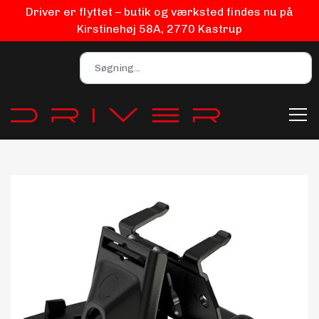
Driver er flyttet – butik og værksted findes nu på
Kirstinehøj 58A, 2770 Kastrup
Bilpleje
Biludstyr
EV Udstyr