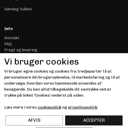
Søndag: lukket
Info
Kontakt
FAQ
Fragt og levering
Retur & Reklamation
Vi bruger cookies
Handelsbetingelser
Datasikkerhed & Privatliv
Vi bruger egne cookies og cookies fra tredjeparter til at
Gavekort
personalisere din brugeroplevelse, til markedsføring og til at
Om Driver.dk
undersøge, hvordan vores hjemmeside anvendes af
Kunde login
besøgende. Du kan altid tilbagekalde dit samtykke ved at
trykke på linket 'Cookies' nederst på siden.
Modtag vores nyhedsbrev via e-mail
Læs mere i vores
cookiepolitik
og
privatlivspolitik
Tilmeld
(mere information)
AFVIS
ACCEPTER