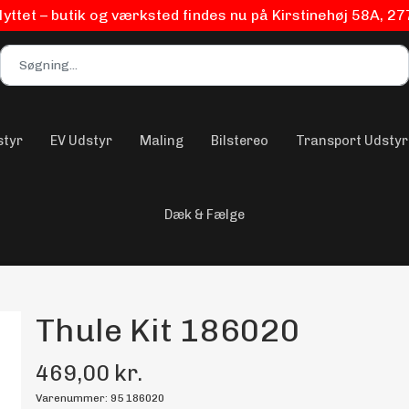
flyttet – butik og værksted findes nu på Kirstinehøj 58A, 2
styr
EV Udstyr
Maling
Bilstereo
Transport Udstyr
Dæk & Fælge
Thule Kit 186020
469,00 kr.
Varenummer: 95 186020