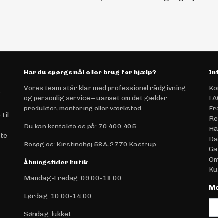
Har du spørgsmål eller brug for hjælp?
In
Vores team står klar med professionel rådgivning
Ko
g
og personlig service – uanset om det gælder
FA
produkter, montering eller værksted.
Fr
til
Re
Du kan kontakte os på
:
70 400 405
Ha
ste
Da
Besøg os: Kirstinehøj 58A, 2770 Kastrup
Ga
Om
Åbningstider butik
Ku
Mandag-Fredag: 09.00-18.00
Mo
Lørdag: 10.00-14.00
Søndag: lukket