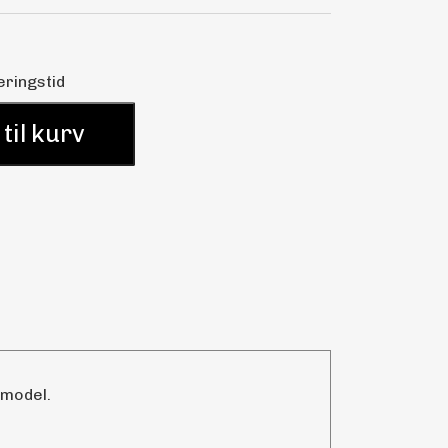
eringstid
 til kurv
lmodel.