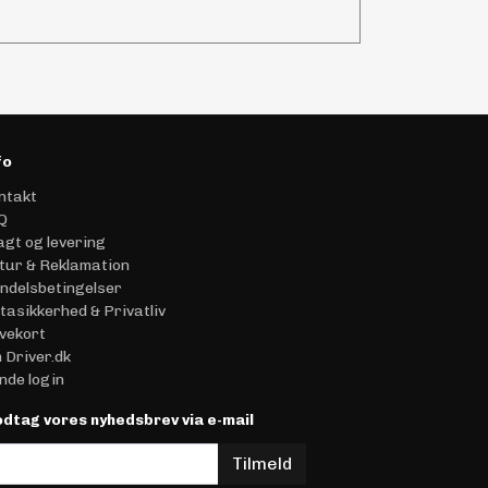
fo
ntakt
Q
agt og levering
tur & Reklamation
ndelsbetingelser
tasikkerhed & Privatliv
vekort
 Driver.dk
nde login
dtag vores nyhedsbrev via e-mail
Tilmeld