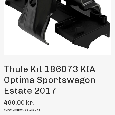
Maling
Bilstereo
Transport Udstyr
Olie
Kemi
Thule Kit 186073 KIA
Optima Sportswagon
Dæk & Fælge
Estate 2017
469,00 kr.
Varenummer: 95 186073