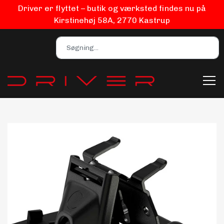
Driver er flyttet – butik og værksted findes nu på
Kirstinehøj 58A, 2770 Kastrup
Bilpleje
Biludstyr
EV Udstyr