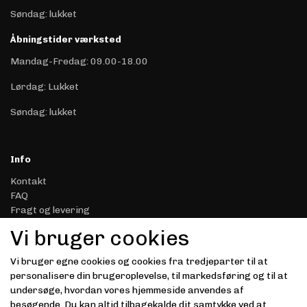
Søndag: lukket
Åbningstider værksted
Mandag-Fredag: 09.00-18.00
Lørdag: Lukket
Søndag: lukket
Info
Kontakt
FAQ
Fragt og levering
Retur & Reklamation
Vi bruger cookies
Handelsbetingelser
Datasikkerhed & Privatliv
Vi bruger egne cookies og cookies fra tredjeparter til at
Gavekort
personalisere din brugeroplevelse, til markedsføring og til at
Om Driver.dk
undersøge, hvordan vores hjemmeside anvendes af
Kunde login
besøgende. Du kan altid tilbagekalde dit samtykke ved at