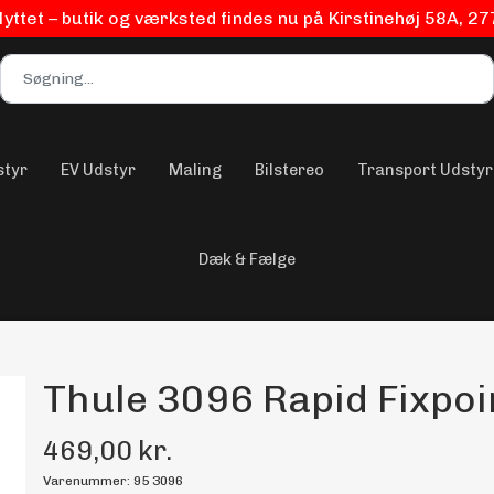
flyttet – butik og værksted findes nu på Kirstinehøj 58A, 2
styr
EV Udstyr
Maling
Bilstereo
Transport Udstyr
Dæk & Fælge
Thule 3096 Rapid Fixpoi
469,00 kr.
Varenummer: 95 3096