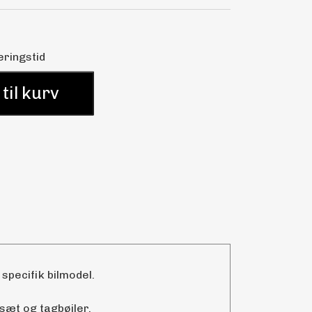
eringstid
 til kurv
 specifik bilmodel.
sæt og tagbøjler.