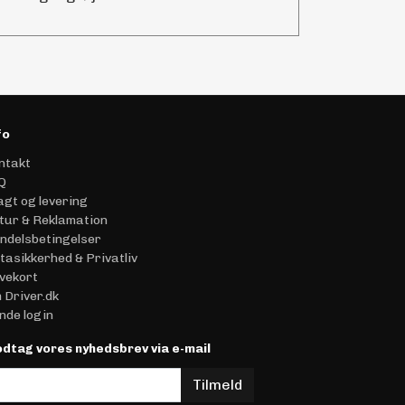
fo
ntakt
Q
agt og levering
tur & Reklamation
ndelsbetingelser
tasikkerhed & Privatliv
vekort
 Driver.dk
nde login
dtag vores nyhedsbrev via e-mail
Tilmeld