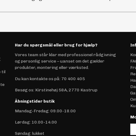
Har du spørgsmål eller brug for hjælp?
In
Vores team står klar med professionel rådgivning
Ko
g
og personlig service – uanset om det gælder
FA
produkter, montering eller værksted.
Fr
til
Re
Du kan kontakte os på
:
70 400 405
Ha
ste
Da
Besøg os: Kirstinehøj 58A, 2770 Kastrup
Ga
Om
Åbningstider butik
Ku
Mandag-Fredag: 09.00-18.00
Mo
Lørdag: 10.00-14.00
Søndag: lukket