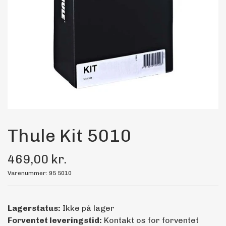
Maling
Bilstereo
Transport Udstyr
Olie
Kemi
Thule Kit 5010
469,00 kr.
Dæk & Fælge
Varenummer: 95 5010
Lagerstatus:
Ikke på lager
Forventet leveringstid:
Kontakt os for forventet