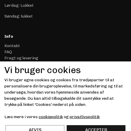
Lørdag: Lukket
Søndag: lukket
Info
Kontakt
FAQ
Fragt og levering
Retur & Reklamation
Vi bruger cookies
Handelsbetingelser
Datasikkerhed & Privatliv
Vi bruger egne cookies og cookies fra tredjeparter til at
Gavekort
personalisere din brugeroplevelse, til markedsføring og til at
Om Driver.dk
undersøge, hvordan vores hjemmeside anvendes af
Kunde login
besøgende. Du kan altid tilbagekalde dit samtykke ved at
trykke på linket 'Cookies' nederst på siden.
Modtag vores nyhedsbrev via e-mail
Læs mere i vores
cookiepolitik
og
privatlivspolitik
Tilmeld
(mere information)
AFVIS
ACCEPTER