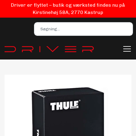
Driver er flyttet – butik og værksted findes nu på
Kirstinehøj 58A, 2770 Kastrup
Bilpleje
Biludstyr
EV Udstyr