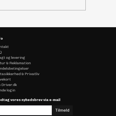
fo
ntakt
Q
agt og levering
tur & Reklamation
ndelsbetingelser
tasikkerhed & Privatliv
vekort
 Driver.dk
nde login
dtag vores nyhedsbrev via e-mail
Tilmeld