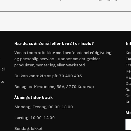
Har du spørgsmål eller brug for hjælp?
In
Vores team står klar med professionel rådgivning
Ko
g
og personlig service – uanset om det gælder
FA
produkter, montering eller værksted.
Fr
til
Re
Du kan kontakte os på
:
70 400 405
Ha
ste
Da
Besøg os: Kirstinehøj 58A, 2770 Kastrup
Ga
Om
Åbningstider butik
Ku
Mandag-Fredag: 09.00-18.00
Mo
Lørdag: 10.00-14.00
Søndag: lukket