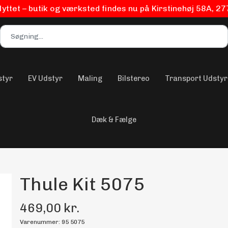
flyttet – butik og værksted findes nu på Kirstinehøj 58A, 2
styr
EV Udstyr
Maling
Bilstereo
Transport Udstyr
Dæk & Fælge
Thule Kit 5075
469,00 kr.
Varenummer: 95 5075