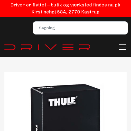
Driver er flyttet – butik og værksted findes nu på
Kirstinehøj 58A, 2770 Kastrup
Bilpleje
Biludstyr
EV Udstyr