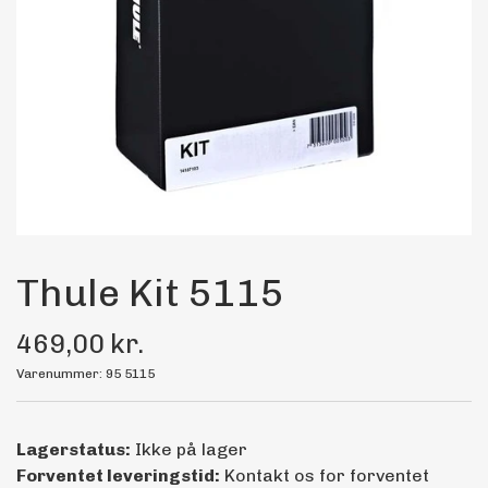
Maling
Bilstereo
Transport Udstyr
Olie
Kemi
Thule Kit 5115
469,00 kr.
Dæk & Fælge
Varenummer: 95 5115
Lagerstatus:
Ikke på lager
Forventet leveringstid:
Kontakt os for forventet