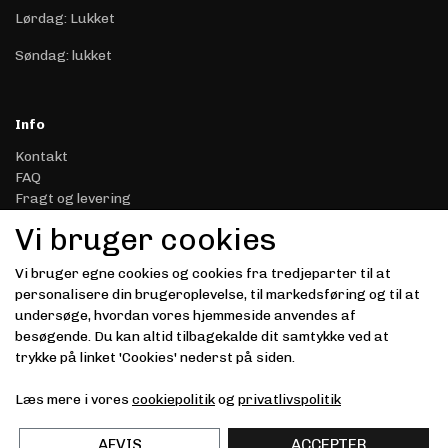
Lørdag: Lukket
Søndag: lukket
Info
Kontakt
FAQ
Fragt og levering
Retur & Reklamation
Vi bruger cookies
Handelsbetingelser
Datasikkerhed & Privatliv
Vi bruger egne cookies og cookies fra tredjeparter til at
Gavekort
personalisere din brugeroplevelse, til markedsføring og til at
Om Driver.dk
undersøge, hvordan vores hjemmeside anvendes af
Kunde login
besøgende. Du kan altid tilbagekalde dit samtykke ved at
trykke på linket 'Cookies' nederst på siden.
Modtag vores nyhedsbrev via e-mail
Læs mere i vores
cookiepolitik
og
privatlivspolitik
Tilmeld
(mere information)
AFVIS
ACCEPTER