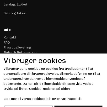
Lørdag: Lukket
Søndag: lukket
Info
Kontakt
FAQ
Fragt og levering
Retur & Reklamation
Handelsbetingelser
Vi bruger cookies
Datasikkerhed & Privatliv
Gavekort
Vi bruger egne cookies og cookies fra tredjeparter til at
Om Driver.dk
personalisere din brugeroplevelse, til markedsføring og til at
Kunde login
undersøge, hvordan vores hjemmeside anvendes af
besøgende. Du kan altid tilbagekalde dit samtykke ved at
Modtag vores nyhedsbrev via e-mail
trykke på linket 'Cookies' nederst på siden.
Tilmeld
Læs mere i vores
cookiepolitik
og
privatlivspolitik
(mere information)