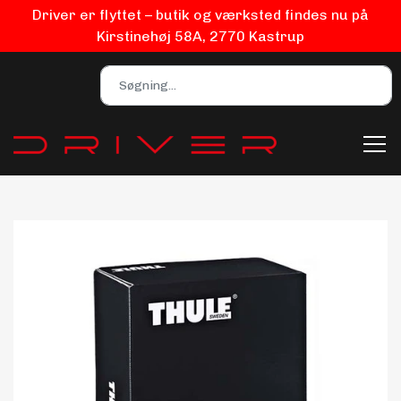
Driver er flyttet – butik og værksted findes nu på
Kirstinehøj 58A, 2770 Kastrup
Bilpleje
Biludstyr
EV Udstyr