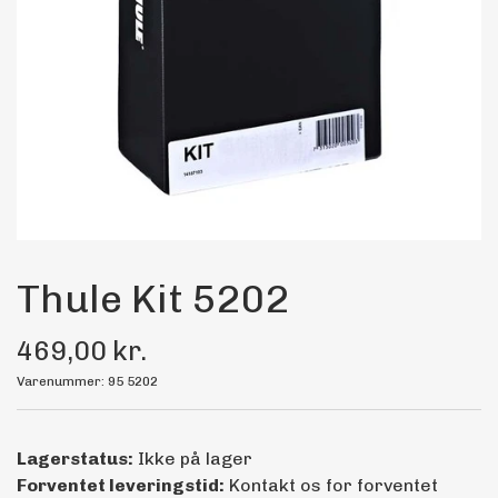
Maling
Bilstereo
Transport Udstyr
Olie
Kemi
Thule Kit 5202
469,00 kr.
Dæk & Fælge
Varenummer: 95 5202
Lagerstatus:
Ikke på lager
Forventet leveringstid:
Kontakt os for forventet