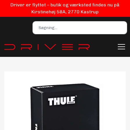
Driver er flyttet – butik og værksted findes nu på
Kirstinehøj 58A, 2770 Kastrup
Bilpleje
Biludstyr
EV Udstyr