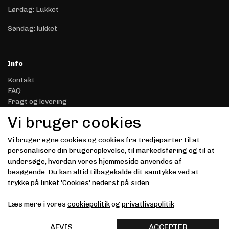
Lørdag: Lukket
Søndag: lukket
Info
Kontakt
FAQ
Fragt og levering
Retur & Reklamation
Vi bruger cookies
Handelsbetingelser
Datasikkerhed & Privatliv
Vi bruger egne cookies og cookies fra tredjeparter til at
Gavekort
personalisere din brugeroplevelse, til markedsføring og til at
Om Driver.dk
undersøge, hvordan vores hjemmeside anvendes af
Kunde login
besøgende. Du kan altid tilbagekalde dit samtykke ved at
trykke på linket 'Cookies' nederst på siden.
Modtag vores nyhedsbrev via e-mail
Læs mere i vores
cookiepolitik
og
privatlivspolitik
Tilmeld
(mere information)
AFVIS
ACCEPTER