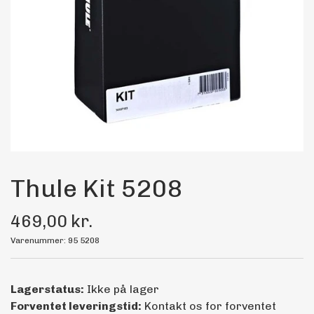
Maling
Bilstereo
Transport Udstyr
Olie
Kemi
Thule Kit 5208
469,00 kr.
Dæk & Fælge
Varenummer: 95 5208
Lagerstatus:
Ikke på lager
Forventet leveringstid:
Kontakt os for forventet