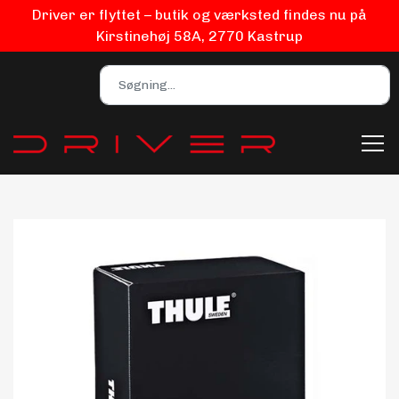
Driver er flyttet – butik og værksted findes nu på
Kirstinehøj 58A, 2770 Kastrup
Bilpleje
Biludstyr
EV Udstyr