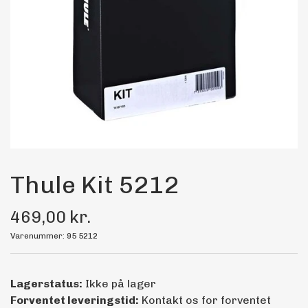
Maling
Bilstereo
Transport Udstyr
Olie
Kemi
Thule Kit 5212
469,00 kr.
Dæk & Fælge
Varenummer: 95 5212
Lagerstatus:
Ikke på lager
Forventet leveringstid:
Kontakt os for forventet