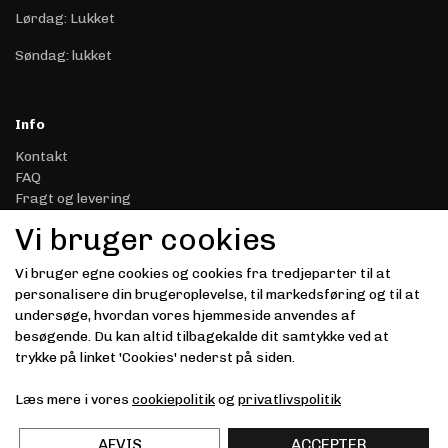
Lørdag: Lukket
Søndag: lukket
Info
Kontakt
FAQ
Fragt og levering
Retur & Reklamation
Vi bruger cookies
Handelsbetingelser
Datasikkerhed & Privatliv
Vi bruger egne cookies og cookies fra tredjeparter til at
Gavekort
personalisere din brugeroplevelse, til markedsføring og til at
Om Driver.dk
undersøge, hvordan vores hjemmeside anvendes af
Kunde login
besøgende. Du kan altid tilbagekalde dit samtykke ved at
trykke på linket 'Cookies' nederst på siden.
Modtag vores nyhedsbrev via e-mail
Læs mere i vores
cookiepolitik
og
privatlivspolitik
Tilmeld
(mere information)
AFVIS
ACCEPTER