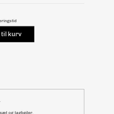
eringstid
 til kurv
.
sæt og tagbøjler.