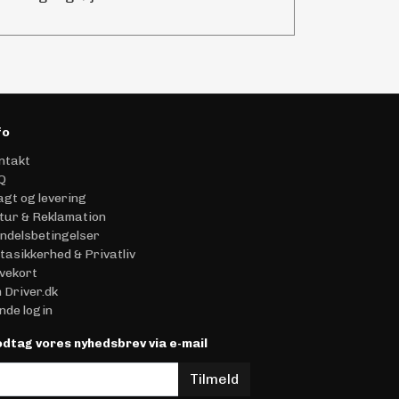
fo
ntakt
Q
agt og levering
tur & Reklamation
ndelsbetingelser
tasikkerhed & Privatliv
vekort
 Driver.dk
nde login
dtag vores nyhedsbrev via e-mail
Tilmeld