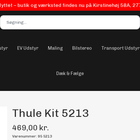
flyttet – butik og værksted findes nu på Kirstinehøj 58A, 2
styr
EV Udstyr
Maling
Bilstereo
Transport Udstyr
Dæk & Fælge
Thule Kit 5213
469,00 kr.
Varenummer: 95 5213