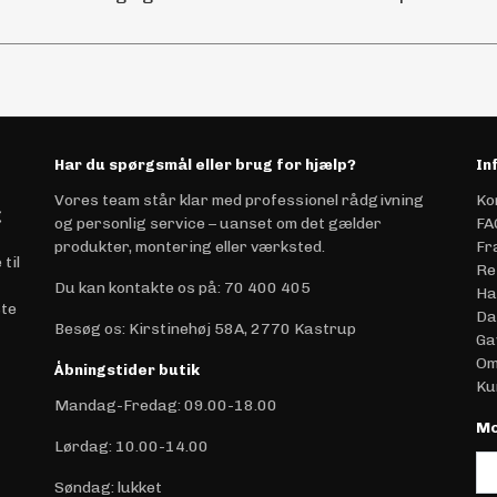
Har du spørgsmål eller brug for hjælp?
In
Vores team står klar med professionel rådgivning
Ko
g
og personlig service – uanset om det gælder
FA
produkter, montering eller værksted.
Fr
til
Re
Du kan kontakte os på
:
70 400 405
Ha
ste
Da
Besøg os: Kirstinehøj 58A, 2770 Kastrup
Ga
Om
Åbningstider butik
Ku
Mandag-Fredag: 09.00-18.00
Mo
Lørdag: 10.00-14.00
Søndag: lukket