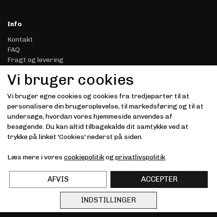
Info
Kontakt
FAQ
Fragt og levering
Retur & Reklamation
Vi bruger cookies
Handelsbetingelser
Datasikkerhed & Privatliv
Vi bruger egne cookies og cookies fra tredjeparter til at
Gavekort
personalisere din brugeroplevelse, til markedsføring og til at
Om Driver.dk
undersøge, hvordan vores hjemmeside anvendes af
Kunde login
besøgende. Du kan altid tilbagekalde dit samtykke ved at
trykke på linket 'Cookies' nederst på siden.
Modtag vores nyhedsbrev via e-mail
Læs mere i vores
cookiepolitik
og
privatlivspolitik
Tilmeld
(mere information)
AFVIS
ACCEPTER
INDSTILLINGER