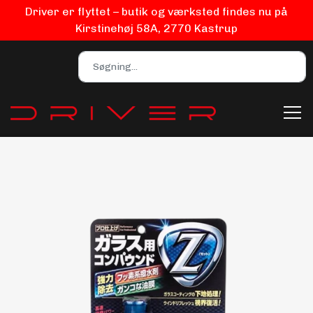
Driver er flyttet – butik og værksted findes nu på
Kirstinehøj 58A, 2770 Kastrup
Bilpleje
Biludstyr
EV Udstyr