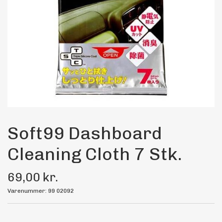
Maling
Bilstereo
Transport Udstyr
Olie
Kemi
Soft99 Dashboard
Cleaning Cloth 7 Stk.
Dæk & Fælge
69,00 kr.
Varenummer: 99 02092