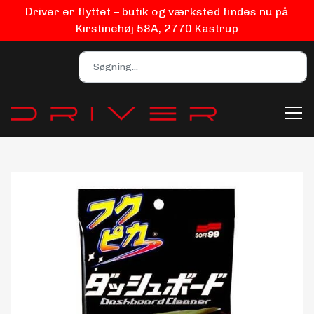
Driver er flyttet – butik og værksted findes nu på
Kirstinehøj 58A, 2770 Kastrup
Bilpleje
Biludstyr
EV Udstyr