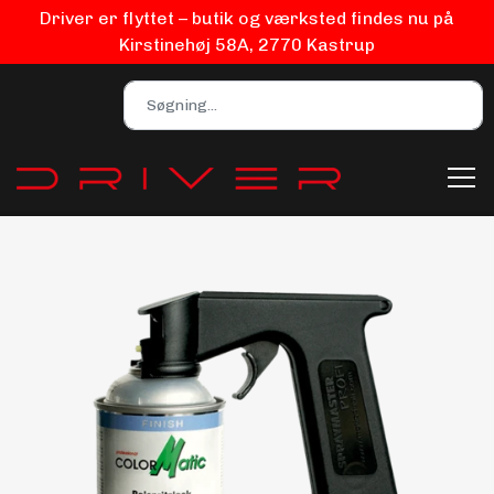
Driver er flyttet – butik og værksted findes nu på
Kirstinehøj 58A, 2770 Kastrup
Bilpleje
Biludstyr
EV Udstyr