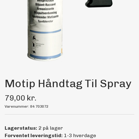
Maling
Bilstereo
Transport Udstyr
Olie
Kemi
Motip Håndtag Til Spray
79,00 kr.
Dæk & Fælge
Varenummer: 84 703072
Lagerstatus:
2 på lager
Forventet leveringstid:
1-3 hverdage