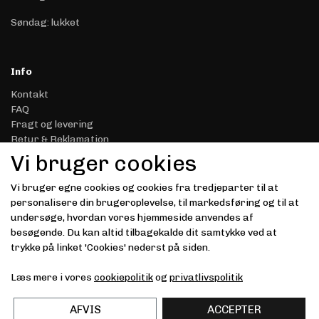
Søndag: lukket
Info
Kontakt
FAQ
Fragt og levering
Retur & Reklamation
Handelsbetingelser
Vi bruger cookies
Datasikkerhed & Privatliv
Gavekort
Vi bruger egne cookies og cookies fra tredjeparter til at
Om Driver.dk
personalisere din brugeroplevelse, til markedsføring og til at
Kunde login
undersøge, hvordan vores hjemmeside anvendes af
besøgende. Du kan altid tilbagekalde dit samtykke ved at
Modtag vores nyhedsbrev via e-mail
trykke på linket 'Cookies' nederst på siden.
Tilmeld
Læs mere i vores
cookiepolitik
og
privatlivspolitik
(mere information)
AFVIS
ACCEPTER