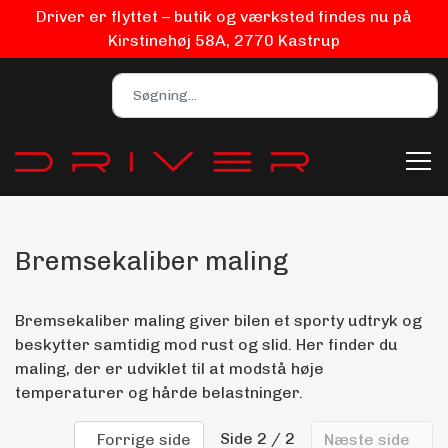
Driver er flyttet – butik og værksted findes nu på
Kirstinehøj 58A, 2770 Kastrup
Bremsekaliber maling
Bilpleje
Biludstyr
Bremsekaliber maling giver bilen et sporty udtryk og
beskytter samtidig mod rust og slid. Her finder du
maling, der er udviklet til at modstå høje
EV Udstyr
temperaturer og hårde belastninger.
Side 2 / 2
Forrige side
Næste side