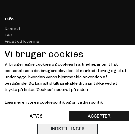
Info
Kontakt
FAQ
Fragt og levering
Retur & Reklamation
Vi bruger cookies
Handelsbetingelser
Datasikkerhed & Privatliv
Vi bruger egne cookies og cookies fra tredjeparter til at
Gavekort
personalisere din brugeroplevelse, til markedsføring og til at
Om Driver.dk
undersøge, hvordan vores hjemmeside anvendes af
Kunde login
besøgende. Du kan altid tilbagekalde dit samtykke ved at
trykke på linket 'Cookies' nederst på siden.
Modtag vores nyhedsbrev via e-mail
Læs mere i vores
cookiepolitik
og
privatlivspolitik
Tilmeld
(mere information)
AFVIS
ACCEPTER
INDSTILLINGER